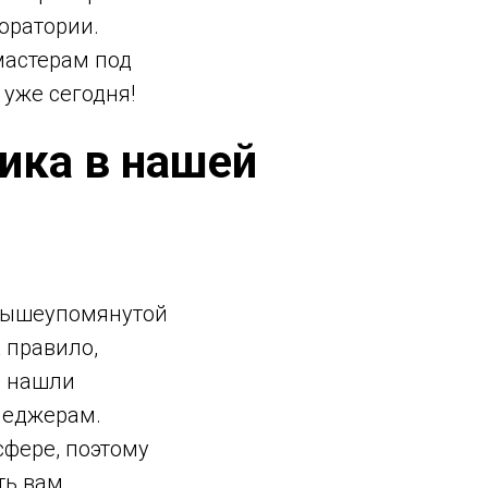
оратории.
мастерам под
 уже сегодня!
ика в нашей
 вышеупомянутой
к правило,
е нашли
неджерам.
фере, поэтому
ть вам