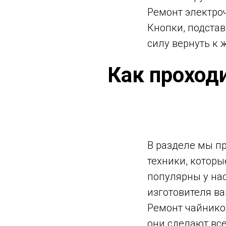
Ремонт электро
Кнопки, подстав
силу вернуть к 
Как проход
В разделе мы п
техники, которы
популярны у на
изготовителя в
Ремонт чайнико
они сделают все