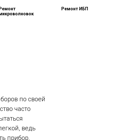
Ремонт
Ремонт ИБП
микроволновок
боров по своей
ство часто
пытаться
легкой, ведь
ть прибор.