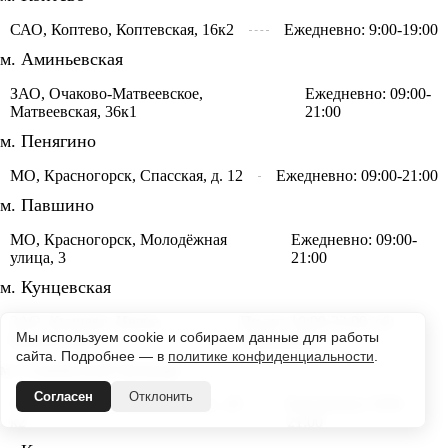
САО, Коптево, Коптевская, 16к2
Ежедневно: 9:00-19:00
м. Аминьевская
ЗАО, Очаково-Матвеевское,
Ежедневно: 09:00-
Матвеевская, 36к1
21:00
м. Пенягино
МО, Красногорск, Спасская, д. 12
Ежедневно: 09:00-21:00
м. Павшино
МО, Красногорск, Молодёжная
Ежедневно: 09:00-
улица, 3
21:00
м. Кунцевская
ЗАО, Кунцево, Ивана
Пн-пт: 10:00-22:00; сб:
Мы используем cookie и собираем данные для работы
Франко, 4к4
10:00-20:00
сайта. Подробнее — в
политике конфиденциальности
.
м. Славянский бульвар
Согласен
Отклонить
ЗАО, Фили, Кастанаевская ул., 45
Ежедневно: 9:00-
к2
21:00